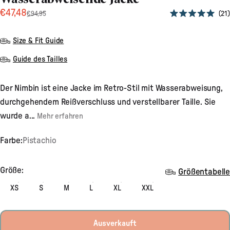
Verkaufspreis
Normaler Preis
€47,48
21
€94,95
Mit
5.0
von
Size & Fit Guide
5
Sternen
bewertet
Guide des Tailles
Der Nimbin ist eine Jacke im Retro-Stil mit Wasserabweisung,
durchgehendem Reißverschluss und verstellbarer Taille. Sie
wurde a...
Mehr erfahren
Farbe:
Pistachio
Größe
Größe:
Größentabelle
XS
S
M
L
XL
XXL
Ausverkauft