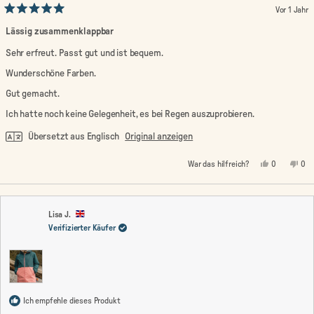
Vor 1 Jahr
Mit
5
Lässig zusammenklappbar
von
5
Sehr erfreut. Passt gut und ist bequem.
Sternen
bewertet
Wunderschöne Farben.
Gut gemacht.
Ich hatte noch keine Gelegenheit, es bei Regen auszuprobieren.
Übersetzt aus Englisch
Original anzeigen
Ja,
Nein
War das hilfreich?
0
0
diese
Personen
die
Pe
Rezension
stimmten
Rez
st
von
mit
von
mi
Karen
Ja
Kar
Nei
C.
C.
war
war
Lisa J.
hilfreich.
nic
Verifizierter Käufer
hilf
Ich empfehle dieses Produkt