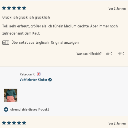
Vor 2 Jahren
Mit
5
Glücklich glücklich glücklich
von
5
Toll, sehr erfreut, größer als ich für ein Medium dachte. Aber immer noch
Sternen
bewertet
zufrieden mit dem Kauf.
Übersetzt aus Englisch
Original anzeigen
Ja,
Nein
War das hilfreich?
0
0
diese
Personen
die
Pe
Rezension
stimmten
Rez
st
von
mit
von
mi
Lisa
Ja
Lis
Nei
J.
J.
war
war
Rebecca P.
hilfreich.
nic
Verifizierter Käufer
hilf
Ich empfehle dieses Produkt
Vor 2 Jahren
Mit