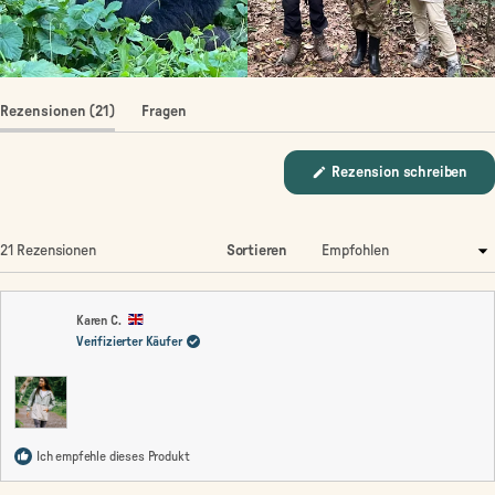
(Tab
Rezensionen
21
Fragen
aufgeklappt)
(Tab
eingeklappt)
Rezension schreiben
(Wird
in
einem
neuen
Fenster
Wird geladen...
21 Rezensionen
Sortieren
geöffnet)
Karen C.
Verifizierter Käufer
Ich empfehle dieses Produkt