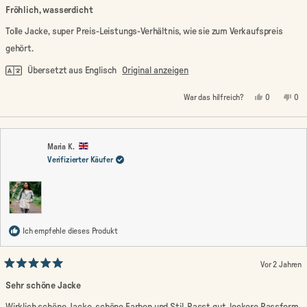
5
Fröhlich, wasserdicht
von
5
Tolle Jacke, super Preis-Leistungs-Verhältnis, wie sie zum Verkaufspreis
Sternen
bewertet
gehört.
Übersetzt aus Englisch
Original anzeigen
Ja,
Nein
War das hilfreich?
0
0
diese
Personen
die
Pe
Rezension
stimmten
Rez
st
von
mit
von
mi
Rebecca
Ja
Reb
Nei
P.
P.
war
war
Maria K.
hilfreich.
nic
Verifizierter Käufer
hilf
Ich empfehle dieses Produkt
Vor 2 Jahren
Mit
5
Sehr schöne Jacke
von
5
Wirklich schöne Jacke, schöne Farben und Stil. Passt gut, lockere Passform,