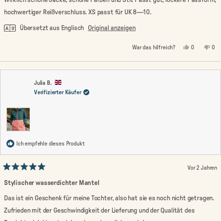
Sternen
bewertet
hochwertiger Reißverschluss. XS passt für UK 8—10.
Übersetzt aus Englisch
Original anzeigen
Ja,
Nein
War das hilfreich?
0
0
diese
Personen
die
Pe
Rezension
stimmten
Rez
st
von
mit
von
mi
Maria
Ja
Mar
Nei
K.
K.
war
war
Julia B.
hilfreich.
nic
Verifizierter Käufer
hilf
Ich empfehle dieses Produkt
Vor 2 Jahren
Mit
5
Stylischer wasserdichter Mantel
von
5
Das ist ein Geschenk für meine Tochter, also hat sie es noch nicht getragen.
Sternen
bewertet
Zufrieden mit der Geschwindigkeit der Lieferung und der Qualität des